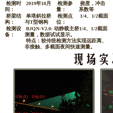
检测时
2019年10月
检测参
挠度，冲击
间：
量：
系数等
桥梁结
单塔斜拉桥
检测点
1/4、1/2截面
构：
与T型钢构
位：
检测设
BJQN-V2.0: 动静载主桥
1/4、1/2截面
备：
测量，数据试试显示。
特点：较传统检测方法实现远距离、
非接触、多截面夜间快速测量。