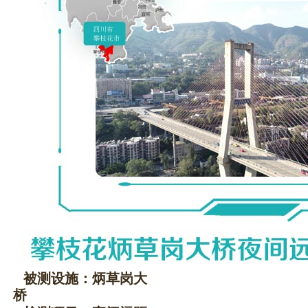
被测设施：炳草岗大
桥